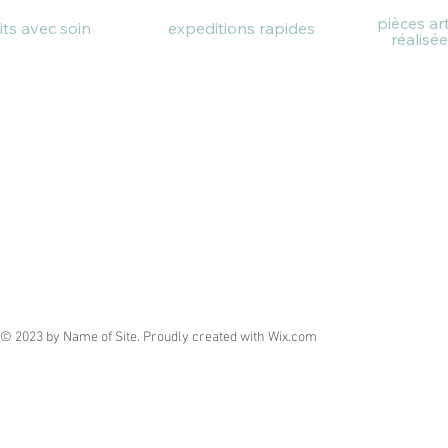
pièces ar
aits avec soin
expeditions rapides
réalisé
© 2023 by Name of Site. Proudly created with
Wix.com